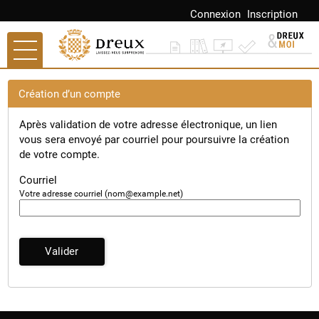
*
Connexion
Inscription
Ouvrir le menu
Accueil
Création d’un compte
Paiement
Après validation de votre adresse électronique, un lien
vous sera envoyé par courriel pour poursuivre la création
Mes demandes
de votre compte.
Mon compte
Courriel
Votre adresse courriel (nom@example.net)
Mes documents
Accès autres sites
Valider
Retour à dreux.com
Portail Famille